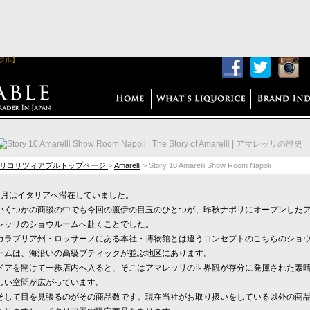
アブル】
リコリツィアブルトップページ
>
Amarelli
>
Story 10 Amarelli Show Room Napoli
2月はイタリアへ滞在していました。
いくつかの商談の中でも今回の渡伊の目玉のひとつが、昨秋ナポリにオープンした
レッリのショウルームへ赴くことでした。
カラブリア州・ロッサーノにある本社・博物館とは違うコンセプトのこちらのショ
ームは、海沿いの高級ブティックが並ぶ地区にあります。
ドアを開けて一歩店内へ入ると、そこはアマレッリの世界観が存分に発揮された素
しい空間が広がっています。
そして目を見張るのがその商品数です。現在当社がお取り扱いをしている以外の商