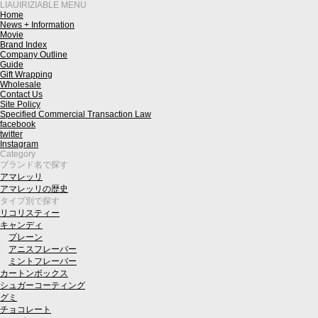
LIAUIRIZIABLE MENU
Home
News + Information
Movie
Brand Index
Company Outline
Guide
Gift Wrapping
Wholesale
Contact Us
Site Policy
Specified Commercial Transaction Law
facebook
twitter
Instagram
Category
ブランド名で探す
アマレッリ
アマレッリの歴史
タイプ別で探す
リコリスティー
キャンディ
プレーン
アニスフレーバー
ミントフレーバー
カートンボックス
シュガーコーティング
グミ
チョコレート