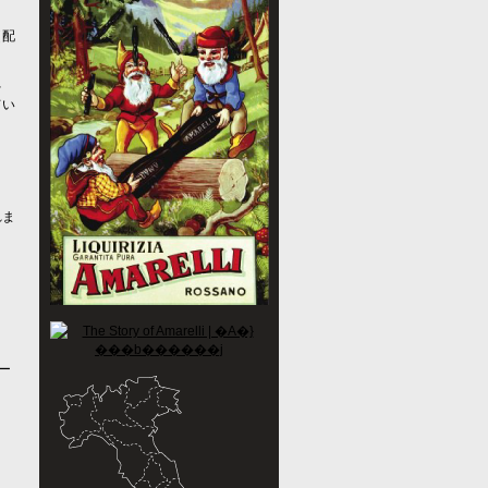
（配
、
てい
れま
ー
！