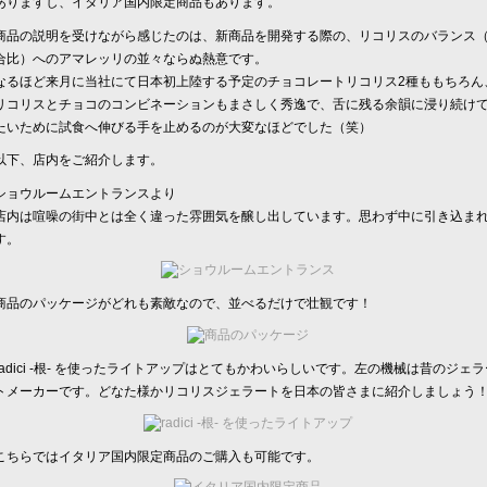
ありますし、イタリア国内限定商品もあります。
商品の説明を受けながら感じたのは、新商品を開発する際の、リコリスのバランス
合比）へのアマレッリの並々ならぬ熱意です。
なるほど来月に当社にて日本初上陸する予定のチョコレートリコリス2種ももちろん
リコリスとチョコのコンビネーションもまさしく秀逸で、舌に残る余韻に浸り続け
たいために試食へ伸びる手を止めるのが大変なほどでした（笑）
以下、店内をご紹介します。
ショウルームエントランスより
店内は喧噪の街中とは全く違った雰囲気を醸し出しています。思わず中に引き込ま
す。
商品のパッケージがどれも素敵なので、並べるだけで壮観です！
radici -根- を使ったライトアップはとてもかわいらしいです。左の機械は昔のジェラ
トメーカーです。どなた様かリコリスジェラートを日本の皆さまに紹介しましょう
こちらではイタリア国内限定商品のご購入も可能です。