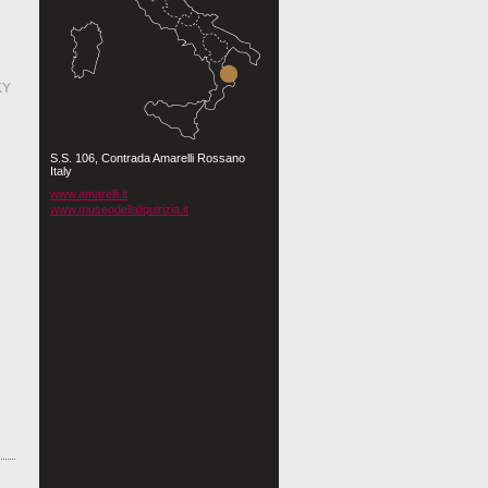
S.S. 106, Contrada Amarelli Rossano
Italy
www.amarelli.it
www.museodellaliquirizia.it
！