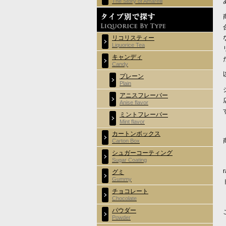
The Story of Amarelli
リコリスティー
Liquorice Tea
キャンディ
Candy
プレーン
Plain
アニスフレーバー
Anise flavor
ミントフレーバー
Mint flavor
カートンボックス
Carton Box
シュガーコーティング
Sugar Coating
グミ
Gummy
チョコレート
Chocolate
パウダー
Powder