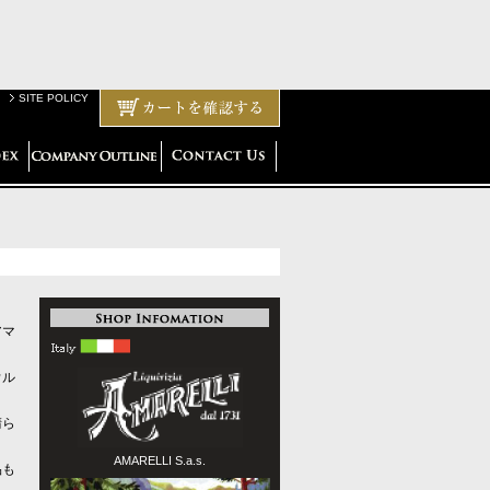
SITE POLICY
アマ
ウル
晴ら
AMARELLI S.a.s.
品も