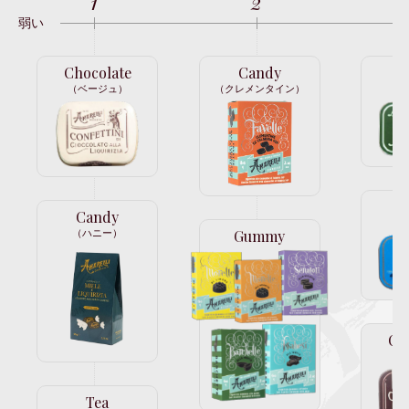
1
2
弱い
Chocolate
Candy
C
（ベージュ）
（クレメンタイン）
（
C
Candy
（
Gummy
（ハニー）
Ch
（
Tea