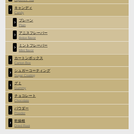
キャンディ
Candy
プレーン
Plain
アニスフレーバー
Anise flavor
ミントフレーバー
Mint flavor
カートンボックス
Carton Box
シュガーコーティング
Sugar Coating
グミ
Gummy
チョコレート
Chocolate
パウダー
Powder
乾燥根
Dried Root