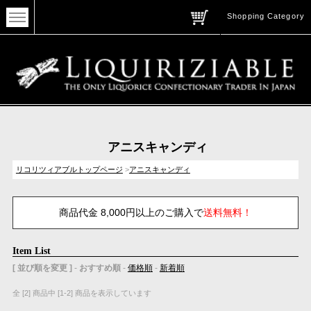
Shopping Category
アニスキャンディ
リコリツィアブルトップページ
>
アニスキャンディ
商品代金 8,000円以上のご購入で
送料無料！
Item List
[ 並び順を変更 ]
-
おすすめ順
-
価格順
-
新着順
全 [2] 商品中 [1-2] 商品を表示しています