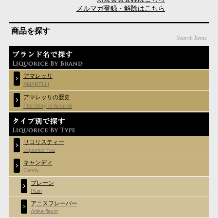
メルマガ登録・解除はこちら
商品を探す
Search Items
アマレッリ
AMARELLI
アマレッリの歴史
The Story of Amarelli
リコリスティー
Liquorice Tea
キャンディ
Candy
プレーン
Plain
アニスフレーバー
Anise flavor