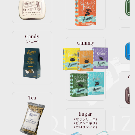
C
Candy
（
Gummy
（ハニー）
Ch
（
Tea
Sugar
（サッソリーニ）
（ビアンコネリ）
（カロリツィア）