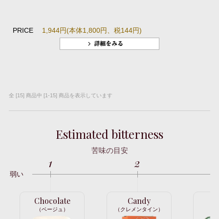
PRICE
1,944円(本体1,800円、税144円)
全 [15] 商品中 [1-15] 商品を表示しています
Estimated bitterness
苦味の目安
1
2
弱い
Chocolate
Candy
C
（ベージュ）
（クレメンタイン）
（