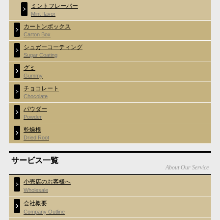
ミントフレーバー
Mint flavor
カートンボックス
Carton Box
シュガーコーティング
Sugar Coating
グミ
Gummy
チョコレート
Chocolate
パウダー
Powder
乾燥根
Dried Root
サービス一覧
About Our Service
小売店のお客様へ
Wholesale
会社概要
Company Outline