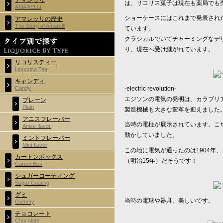
アマレッリ
は、リコリス菓子は現在も薬局でも
AMARELLI
ショーケースにはこれまで発表され
アマレッリの歴史
The Story of Amarelli
ています。
クラシカルでいてチャーミングなデ
り、現在へ受け継がれています。
リコリスティー
Liquorice Tea
キャンディ
-electric revolution-
Candy
エジソンの電気の発明は、カラブリ
プレーン
Plain
製造機械も大きな変革を迎えました
アニスフレーバー
当時の電柱が展示されています。こ
Anise flavor
動かしていました。
ミントフレーバー
Mint flavor
この地に電気が通ったのは1904年
カートンボックス
（明治15年）だそうです！
Carton Box
シュガーコーティング
Sugar Coating
グミ
当時の電球や器具。美しいです。
Gummy
チョコレート
Chocolate