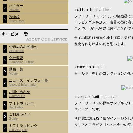
パウダー
-soft liquirizia machine-
Powder
ソフトリコリス（グミ）の製造器で
乾燥根
Dried Root
アラビアゴムを加え、磁器の型に流
ことで、型から容易に外すことがで
全ての原料は植物や地中海産の天然
歴史を作り出すのだと思います。
小売店のお客様へ
Wholesale
会社概要
Company Outline
-collection of mold-
動画一覧
モールド（型）のコレクションが飾
Movie
ニュース・インフォ一覧
News & Information
お問い合わせ
Contact Us
-material of soft liquiriazia-
ソフトリコリスの原料サンプルです
サイトポリシー
Site Policy
スペーストです。
ご利用ガイド
博物館に訪れる子供がイメージをし
Guide
タリアとアラビアゴムの出会いの話
ギフトラッピング
Gift Wrapping