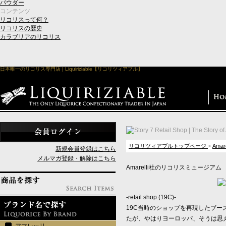
パウダー
コンテンツ
リコリスって何？
リコリスの歴史
カラブリアのリコリス
日本唯一のリコリス専門店 | Liquiriziable【リコリツィアブル】
リコリツィアブルトップページ
>
Amare
新規会員登録はこちら
メルマガ登録・解除はこちら
Amarelli社のリコリスミュージ
-retail shop (19C)-
19C当時のショップを再現したブ
たが、やはりヨーロッパ、そうは思