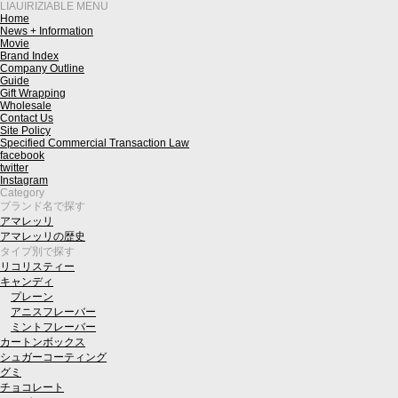
LIAUIRIZIABLE MENU
Home
News + Information
Movie
Brand Index
Company Outline
Guide
Gift Wrapping
Wholesale
Contact Us
Site Policy
Specified Commercial Transaction Law
facebook
twitter
Instagram
Category
ブランド名で探す
アマレッリ
アマレッリの歴史
タイプ別で探す
リコリスティー
キャンディ
プレーン
アニスフレーバー
ミントフレーバー
カートンボックス
シュガーコーティング
グミ
チョコレート