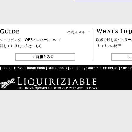
ショッピング、WEBメンバーについて
欧米で最もポピュラー
詳しく知りたい方はこちら
リコリスの秘密
|
Home
|
News + Information
|
Brand Index
|
Company Outline
|
Contact Us
|
Site Po