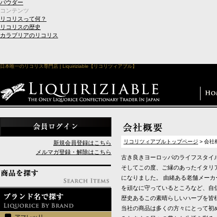
パウダー
コンテンツ
リコリスって何？
リコリスの歴史
カラブリアのリコリス
日本唯一のリコリス専門店 | Liquiriziable【リコリツィアブル】
リコリツィアブルトップページ
> 会社
新規会員登録はこちら
メルマガ登録・解除はこちら
古き良きヨーロッパのライフスタイル
そしてこの度、ご縁のあったイタリ
になりました。 由緒ある老舗メー
を頑なに守っているところなど、自
歴史あるこの素晴らしいハーブを皆
当社の商品は多くの方々にとって初