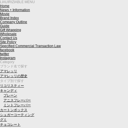
LIAUIRIZIABLE MENU
Home
News + Information
Movie
Brand Index
Company Outline
Guide
Gift Wrapping
Wholesale
Contact Us
Site Policy
Specified Commercial Transaction Law
facebook
twitter
Instagram
Category
ブランド名で探す
アマレッリ
アマレッリの歴史
タイプ別で探す
リコリスティー
キャンディ
プレーン
アニスフレーバー
ミントフレーバー
カートンボックス
シュガーコーティング
グミ
チョコレート