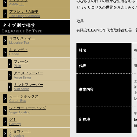
アマレッリ
みなさまの日々の豊かな生活を彩る
AMARELLI
どうぞリコリスの世界をお楽しみく
アマレッリの歴史
The Story of Amarelli
敬具
有限会社LAIMON 代表取締役社長
リコリスティー
Liquorice Tea
キャンディ
社名
Candy
プレーン
代表
Plain
アニスフレーバー
Anise flavor
ミントフレーバー
Mint flavor
事業内容
カートンボックス
Carton Box
シュガーコーティング
Sugar Coating
〒
所在地
t
グミ
Gummy
m
チョコレート
Chocolate