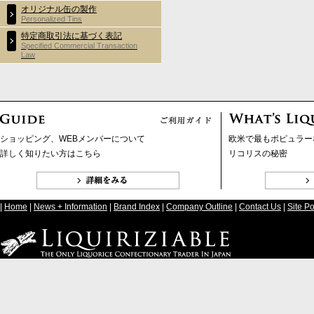
オリジナル缶の製作
Personalized Tins
特定商取引法に基づく表記
Specified Commercial Transaction
Law
ショッピング、WEBメンバーについて
欧米で最もポピュラー
詳しく知りたい方はこちら
リコリスの秘密
|
Home
|
News + Information
|
Brand Index
|
Company Outline
|
Contact Us
|
Site Po