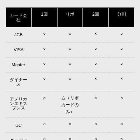
1回
リボ
2回
分割
カード会
社
○
○
×
○
JCB
○
○
○
○
VISA
○
○
○
○
Master
○
○
×
×
ダイナー
ス
○
△（リボ
×
○
アメリカ
ンエキス
カードの
プレス
み）
○
○
○
○
UC
○
○
○
×