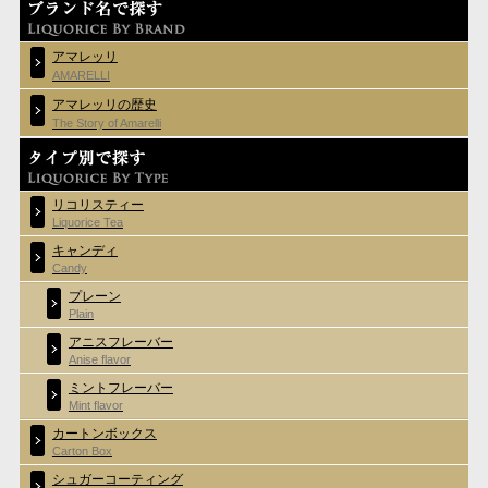
アマレッリ
AMARELLI
アマレッリの歴史
The Story of Amarelli
リコリスティー
Liquorice Tea
キャンディ
Candy
プレーン
Plain
アニスフレーバー
Anise flavor
ミントフレーバー
Mint flavor
カートンボックス
Carton Box
シュガーコーティング