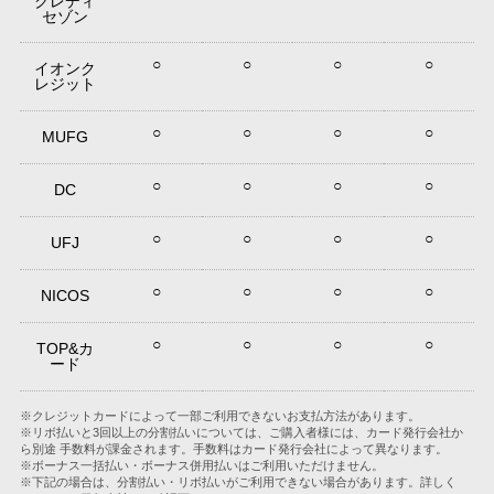
クレディ
セゾン
○
○
○
○
イオンク
レジット
○
○
○
○
MUFG
○
○
○
○
DC
○
○
○
○
UFJ
○
○
○
○
NICOS
○
○
○
○
TOP&カ
ード
※クレジットカードによって一部ご利用できないお支払方法があります。
※リボ払いと3回以上の分割払いについては、ご購入者様には、カード発行会社か
ら別途 手数料が課金されます。手数料はカード発行会社によって異なります。
※ボーナス一括払い・ボーナス併用払いはご利用いただけません。
※下記の場合は、分割払い・リボ払いがご利用できない場合があります。詳しく