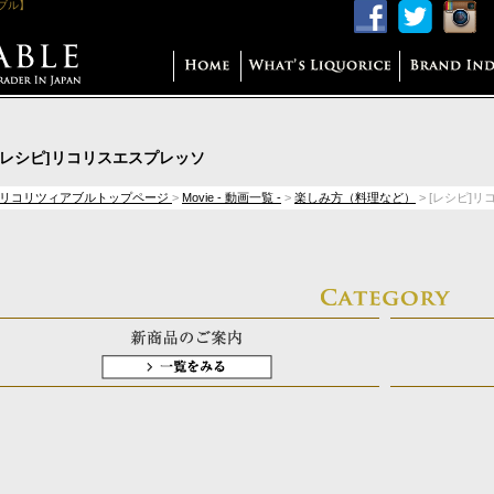
アブル】
[レシピ]リコリスエスプレッソ
リコリツィアブルトップページ
>
Movie - 動画一覧 -
>
楽しみ方（料理など）
>
[レシピ]