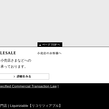
は小売店さまなどへの
も承っております。
pecified Commercial Transaction Law
|
| Liquiriziable【リコリツィアブル】