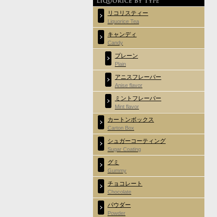
リコリスティー
Liquorice Tea
キャンディ
Candy
プレーン
Plain
アニスフレーバー
Anise flavor
ミントフレーバー
Mint flavor
カートンボックス
Carton Box
シュガーコーティング
Sugar Coating
グミ
Gummy
チョコレート
Chocolate
パウダー
Powder