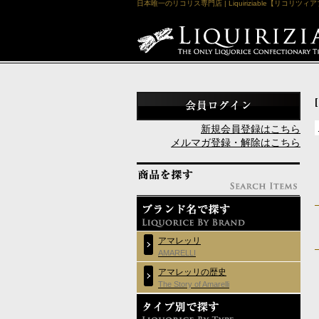
日本唯一のリコリス専門店 | Liquiriziable【リコリツィ
新規会員登録はこちら
メルマガ登録・解除はこちら
アマレッリ
AMARELLI
アマレッリの歴史
The Story of Amarelli