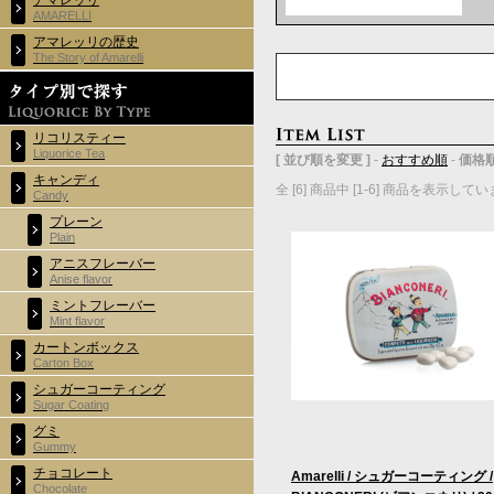
アマレッリ
AMARELLI
アマレッリの歴史
The Story of Amarelli
リコリスティー
Liquorice Tea
[ 並び順を変更 ]
-
おすすめ順
-
価格
キャンディ
全 [6] 商品中 [1-6] 商品を表示して
Candy
プレーン
Plain
アニスフレーバー
Anise flavor
ミントフレーバー
Mint flavor
カートンボックス
Carton Box
シュガーコーティング
Sugar Coating
グミ
Gummy
チョコレート
Amarelli / シュガーコーティング /
Chocolate