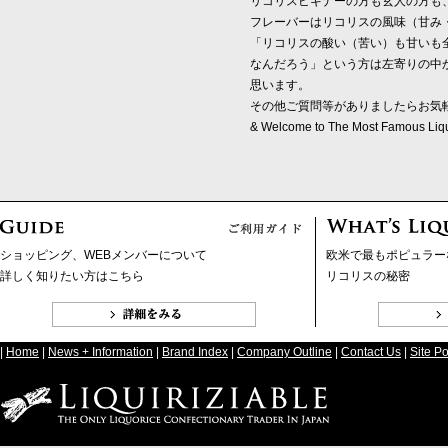
リコリスビギナーの方も玄人の方も
フレーバーはリコリスの風味（甘み
「リコリスの酸い（苦い）も甘いも
なんだろう」という方は左寄りの中
思います。
その他ご質問等がありましたらお気
& Welcome to The Most Famous Liquo
ショッピング、WEBメンバーについて
欧米で最もポピュラー
詳しく知りたい方はこちら
リコリスの秘密
|
Home
|
News + Information
|
Brand Index
|
Company Outline
|
Contact Us
|
Site Po