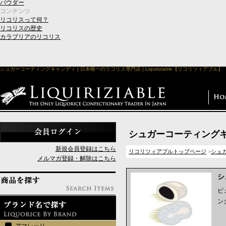
パウダー
コンテンツ
リコリスって何？
リコリスの歴史
カラブリアのリコリス
シュガーコーティングキャンディ | 日本唯一のリコリス専門店 | Liquiriziable【リコリツィアブル】
シュガーコーティング
新規会員登録はこちら
リコリツィアブルトップページ
>
シュ
メルマガ登録・解除はこちら
シ
ピ
ン