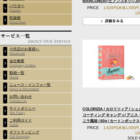
BIANCONERI (ビアンコネリ) / 20
パウダー
PRICE
1,620円(本体1,500
Powder
12
乾燥根
Dried Root
小売店のお客様へ
Wholesale
会社概要
Company Outline
動画一覧
Movie
ニュース・インフォ一覧
News & Information
お問い合わせ
Contact Us
サイトポリシー
COLORIZIA / カロリツィア / シ
Site Policy
コーティング キャンディ/ アニス
ご利用ガイド
ニラ風味 / 60g / カートンボックス
Guide
PRICE
1,620円(本体1,500
ギフトラッピング
12
Gift Wrapping
SOLD 