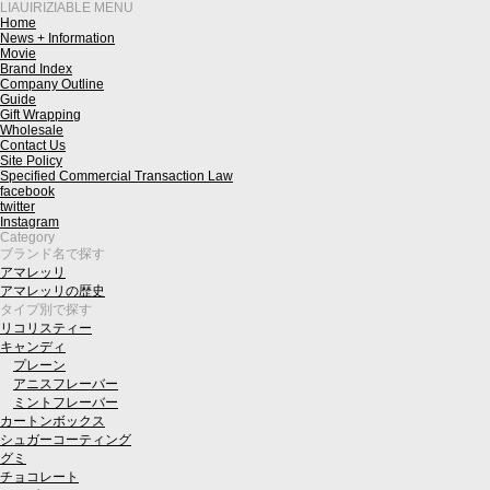
LIAUIRIZIABLE MENU
Home
News + Information
Movie
Brand Index
Company Outline
Guide
Gift Wrapping
Wholesale
Contact Us
Site Policy
Specified Commercial Transaction Law
facebook
twitter
Instagram
Category
ブランド名で探す
アマレッリ
アマレッリの歴史
タイプ別で探す
リコリスティー
キャンディ
プレーン
アニスフレーバー
ミントフレーバー
カートンボックス
シュガーコーティング
グミ
チョコレート