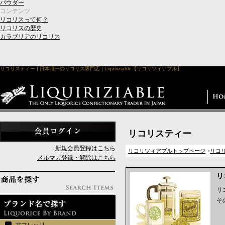
パウダー
コンテンツ
リコリスって何？
リコリスの歴史
カラブリアのリコリス
リコリスティー | 日本唯一のリコリス専門店 | Liquiriziable【リコリツィアブル】
リコリスティー
新規会員登録はこちら
リコリツィアブルトップページ
>
リコ
メルマガ登録・解除はこちら
リ
リ
そ