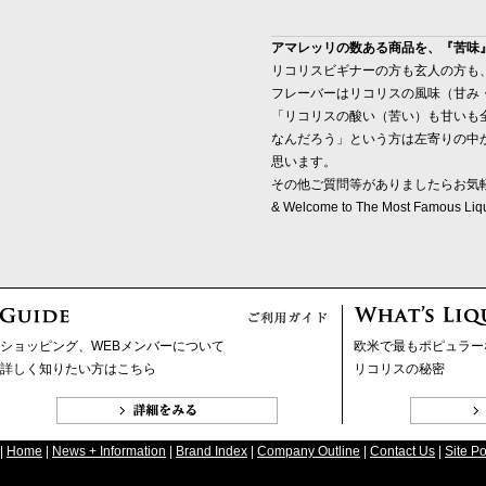
アマレッリの数ある商品を、『苦味
リコリスビギナーの方も玄人の方も
フレーバーはリコリスの風味（甘み
「リコリスの酸い（苦い）も甘いも
なんだろう」という方は左寄りの中
思います。
その他ご質問等がありましたらお気
& Welcome to The Most Famous Liquo
ショッピング、WEBメンバーについて
欧米で最もポピュラー
詳しく知りたい方はこちら
リコリスの秘密
|
Home
|
News + Information
|
Brand Index
|
Company Outline
|
Contact Us
|
Site Po