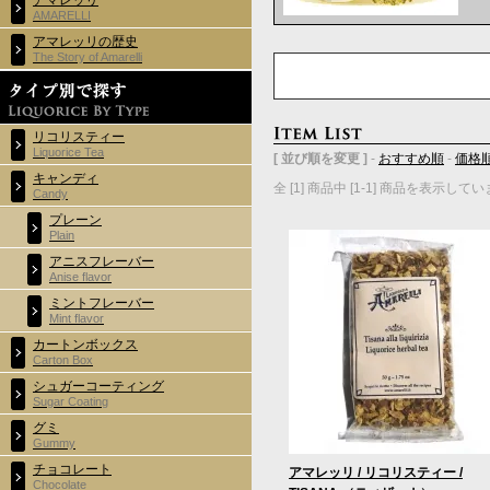
アマレッリ
AMARELLI
アマレッリの歴史
The Story of Amarelli
リコリスティー
Liquorice Tea
[ 並び順を変更 ]
-
おすすめ順
-
価格
キャンディ
全 [1] 商品中 [1-1] 商品を表示して
Candy
プレーン
Plain
アニスフレーバー
Anise flavor
ミントフレーバー
Mint flavor
カートンボックス
Carton Box
シュガーコーティング
Sugar Coating
グミ
Gummy
チョコレート
アマレッリ / リコリスティー /
Chocolate