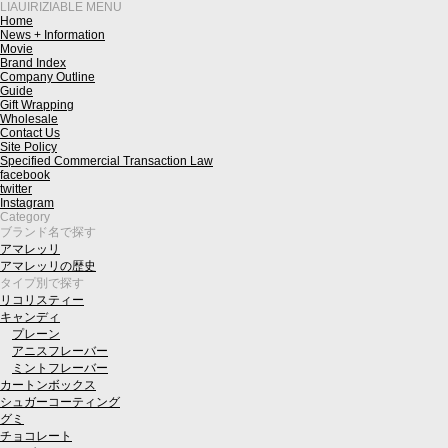
LIAUIRIZIABLE MENU
Home
News + Information
Movie
Brand Index
Company Outline
Guide
Gift Wrapping
Wholesale
Contact Us
Site Policy
Specified Commercial Transaction Law
facebook
twitter
Instagram
Category
ブランド名で探す
アマレッリ
アマレッリの歴史
タイプ別で探す
リコリスティー
キャンディ
プレーン
アニスフレーバー
ミントフレーバー
カートンボックス
シュガーコーティング
グミ
チョコレート