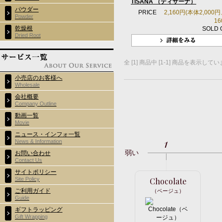
TISANA （ティザーナ）
パウダー
PRICE
2,160円(本体2,000
Powder
16
乾燥根
SOLD 
Dried Root
全 [1] 商品中 [1-1] 商品を表示して
小売店のお客様へ
Wholesale
会社概要
Company Outline
動画一覧
Movie
ニュース・インフォ一覧
1
News & Information
弱い
お問い合わせ
Contact Us
サイトポリシー
Site Policy
Chocolate
ご利用ガイド
（ベージュ）
Guide
ギフトラッピング
Gift Wrapping